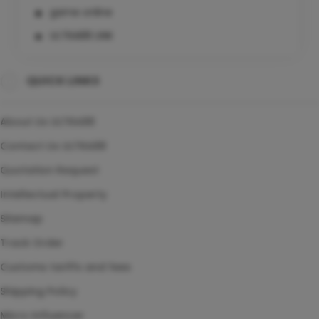
game online
ULTRA88 LINK
ULTRA88 DAFTAR
QUICK LINKS
ULTRA88 RESMI
ULTRA88 ALTERNATIF
About Us ULTRA88
AGEN game online
Contact Us ULTRA88
Quotation Request
Intellectual Property
Sitemap
Track Order
Customs tariffs and fees
Shipping Policy
Micro Influencer