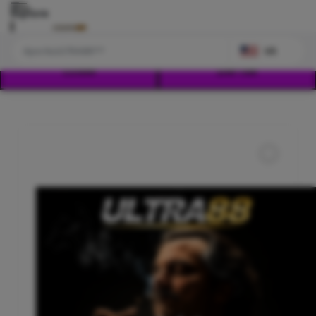
Explore
US
LOGIN
DAFTAR