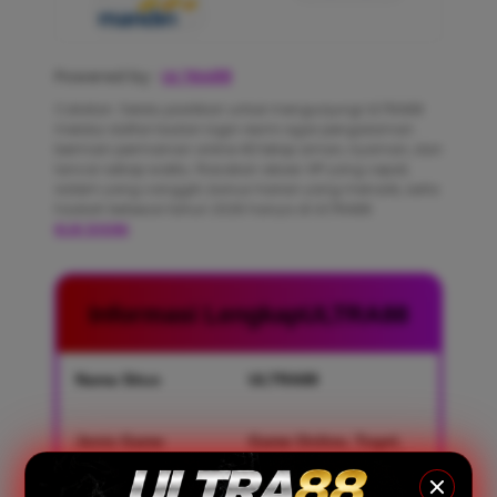
Powered by :
ULTRA88
Catatan: Selalu pastikan untuk mengunjungi ULTRA88
melalui daftar tautan login resmi agar pengalaman
bermain permainan online 4D tetap aman, nyaman, dan
lancar setiap waktu. Rasakan akses VIP yang cepat,
sistem yang canggih, bonus harian yang menarik, serta
hadiah terbesar tahun 2026 hanya di ULTRA88.
KLIK DISINI
.
Informasi LengkapULTRA88
Nama Situs
ULTRA88
Jenis Game
Game Online, Togel,
Tembak Ikan, Taruhan
Bola Dll