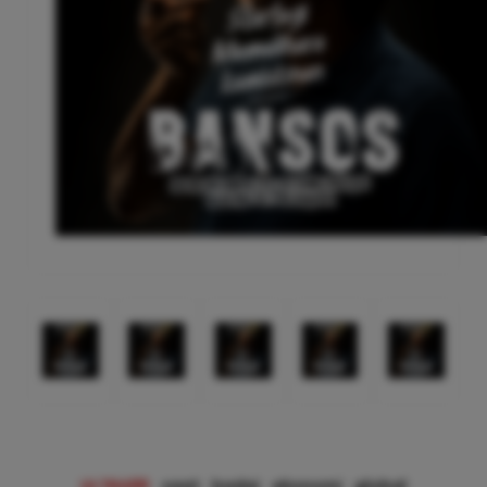
ULTRA88
saat badai ekonomi global