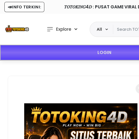
𝑇𝑂𝑇𝑂𝐾𝐼𝑁𝐺4𝐷 : PUSAT GAME VIRAL D
📣
INFO TERKINI:
Explore
All
LOGIN