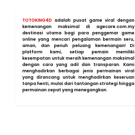
TOTOKING4D
adalah pusat game viral dengan
kemenangan maksimal di agecare.com.my
destinasi utama bagi para penggemar game
online yang mencari pengalaman bermain seru,
aman, dan penuh peluang kemenangan! Di
platform kami, setiap pemain memiliki
kesempatan untuk meraih kemenangan maksimal
dengan cara yang adil dan transparan. Kami
menghadirkan berbagai jenis permainan viral
yang dirancang untuk menghadirkan keseruan
tanpa henti, mulai dari tantangan strategi hingga
permainan cepat yang menegangkan.