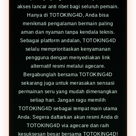
akses lancar anti ribet bagi seluruh pemain.
Hanya di TOTOKING4D, Anda bisa
menikmati pengalaman bermain paling
aman dan nyaman tanpa kendala teknis.
Sebagai platform andalan, TOTOKING4D
selalu memprioritaskan kenyamanan
pengguna dengan menyediakan link
alternatif resmi melalui agecare.
Bergabunglah bersama TOTOKING4D
sekarang juga untuk merasakan sensasi
permainan seru yang mudah dimenangkan
setiap hari. Jangan ragu memilih
TOTOKING4D sebagai tempat main utama
Anda. Segera daftarkan akun resmi Anda di
TOTOKING4D via agecare dan raih
kesuksesan besar bersama TOTOKING4D!