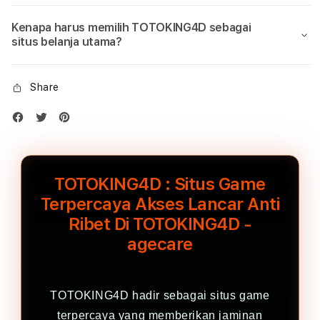
Kenapa harus memilih TOTOKING4D sebagai
situs belanja utama?
Share
TOTOKING4D : Situs Game
Terpercaya Akses Lancar Anti
Ribet Di TOTOKING4D -
agecare
TOTOKING4D hadir sebagai situs game
terpercaya yang memberikan jaminan