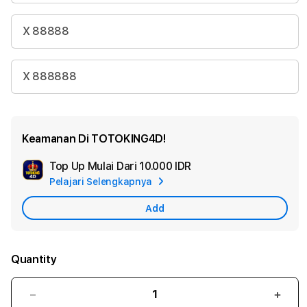
X 88888
X 888888
Keamanan Di TOTOKING4D!
Top Up Mulai Dari
10.000 IDR
Add
Pelajari Selengkapnya
Apple
Care
Add
Quantity
Decrease
Incr